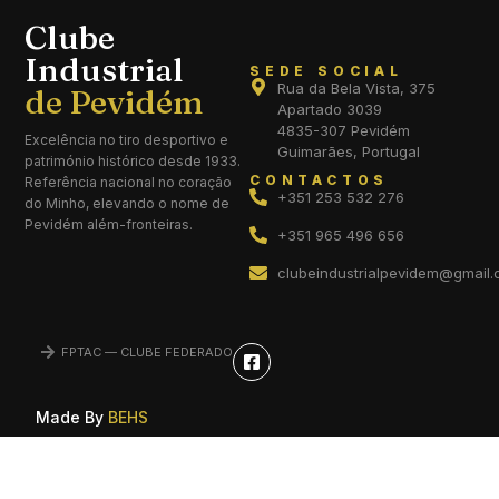
Clube
Industrial
SEDE SOCIAL
Rua da Bela Vista, 375
Apartado 3039
4835-307 Pevidém
Excelência no tiro desportivo e
Guimarães, Portugal
património histórico desde 1933.
CONTACTOS
Referência nacional no coração
+351 253 532 276
do Minho, elevando o nome de
Pevidém além-fronteiras.
+351 965 496 656
clubeindustrialpevidem@gmail
FPTAC — CLUBE FEDERADO
Made By
BEHS