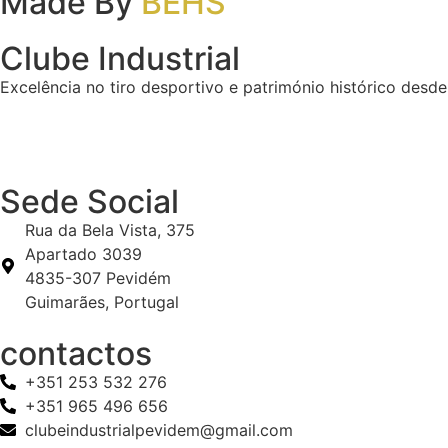
Made By
BEHS
Clube Industrial
Excelência no tiro desportivo e património histórico des
Sede Social
Rua da Bela Vista, 375
Apartado 3039
4835-307 Pevidém
Guimarães, Portugal
contactos
+351 253 532 276
+351 965 496 656
clubeindustrialpevidem@gmail.com