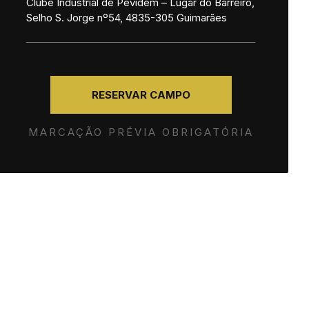
Clube Industrial de Pevidém – Lugar do Barreiro,
Selho S. Jorge nº54, 4835-305 Guimarães
RESERVAR CAMPO
MARCAÇÃO PRÉVIA OBRIGATÓRIA