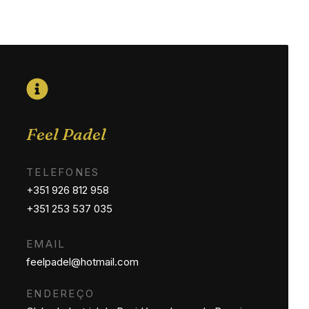
Feel Padel
TELEFONES
+351 926 812 958
+351 253 537 035
EMAIL
feelpadel@hotmail.com
ENDEREÇO