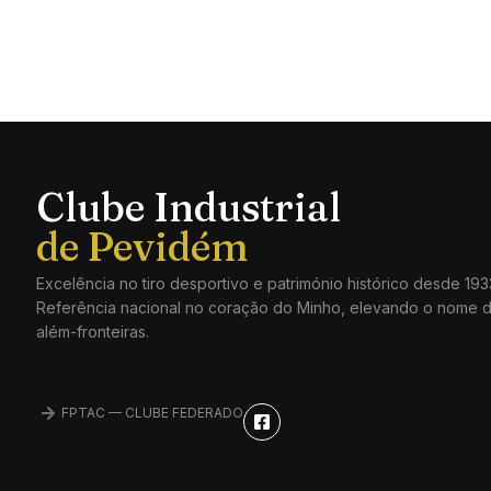
Clube Industrial
Excelência no tiro desportivo e património histórico desde 193
Referência nacional no coração do Minho, elevando o nome 
além-fronteiras.
FPTAC — CLUBE FEDERADO