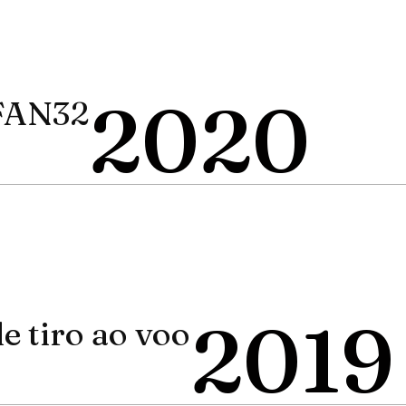
2020
FAN32
2019
 tiro ao voo