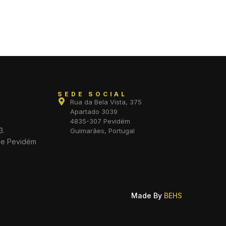
SEDE SOCIAL
Rua da Bela Vista, 375
Apartado 3039
4835-307 Pevidém
3.
Guimarães, Portugal
de Pevidém
Made By
BEHS