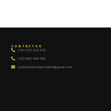
CONTACTOS
+351 253 532 276
+351 965 496 656
clubeindustrialpevidem@gmail.com