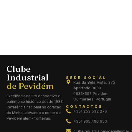
Clube
Industrial
SEDE SOCIAL
Rua da Bela Vista, 375
Apartado 3039
4835-307 Pevidém
Excelência no tiro desportivo e
Guimarães, Portugal
património histórico desde 1933.
CONTACTOS
Referência nacional no coração
+351 253 532 276
do Minho, elevando o nome de
Pevidém além-fronteiras.
+351 965 496 656
clubeindustrialpevidem@gmail