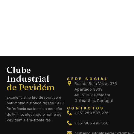
Clube
Industrial
SEDE SOCIAL
Rua da Bela Vista, 375
Apartado 3039
4835-307 Pevidém
Excelência no tiro desportivo e
Guimarães, Portugal
património histórico desde 1933.
CONTACTOS
Referência nacional no coração
+351 253 532 276
do Minho, elevando o nome de
Pevidém além-fronteiras.
+351 965 496 656
clubeindustrialpevidem@gmail