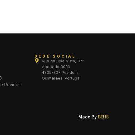
SEDE SOCIAL
Rua da Bela Vista, 375
Apartado 3039
4835-307 Pevidém
3.
Guimarães, Portugal
de Pevidém
Made By
BEHS