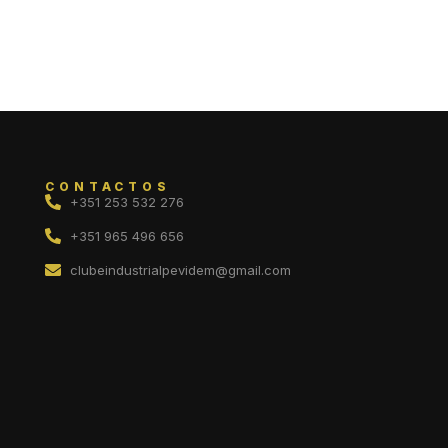
CONTACTOS
+351 253 532 276
+351 965 496 656
clubeindustrialpevidem@gmail.com