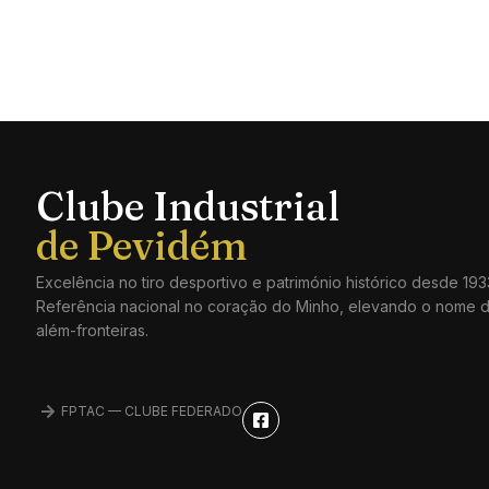
Clube Industrial
Excelência no tiro desportivo e património histórico desde 193
Referência nacional no coração do Minho, elevando o nome 
além-fronteiras.
FPTAC — CLUBE FEDERADO