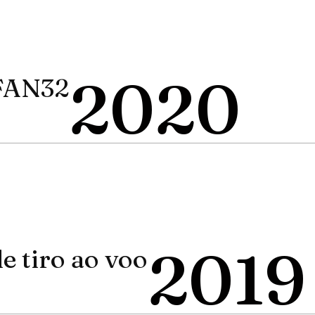
2020
FAN32
2019
 tiro ao voo