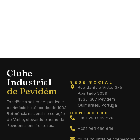
Clube
Industrial
SEDE SOCIAL
Rua da Bela Vista, 375
Apartado 3039
4835-307 Pevidém
Excelência no tiro desportivo e
Guimarães, Portugal
património histórico desde 1933.
CONTACTOS
Referência nacional no coração
+351 253 532 276
do Minho, elevando o nome de
Pevidém além-fronteiras.
+351 965 496 656
clubeindustrialpevidem@gmail