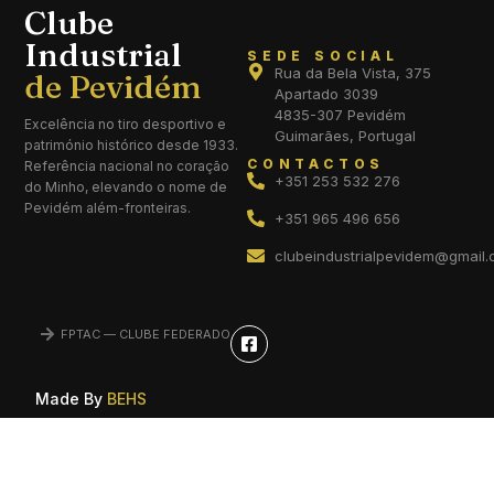
Clube
Industrial
SEDE SOCIAL
Rua da Bela Vista, 375
Apartado 3039
4835-307 Pevidém
Excelência no tiro desportivo e
Guimarães, Portugal
património histórico desde 1933.
CONTACTOS
Referência nacional no coração
+351 253 532 276
do Minho, elevando o nome de
Pevidém além-fronteiras.
+351 965 496 656
clubeindustrialpevidem@gmail
FPTAC — CLUBE FEDERADO
Made By
BEHS