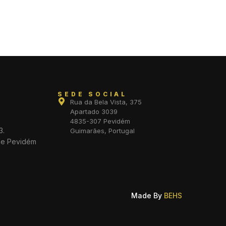
SEDE SOCIAL
Rua da Bela Vista, 375
Apartado 3039
4835-307 Pevidém
3.
Guimarães, Portugal
de Pevidém
Made By
BEHS