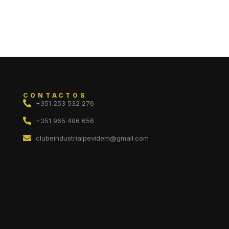
CONTACTOS
+351 253 532 276
+351 965 496 656
clubeindustrialpevidem@gmail.com