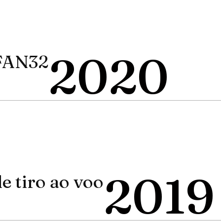
2020
FAN32
2019
 tiro ao voo