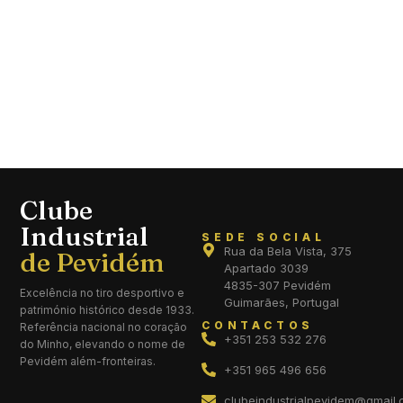
Clube
Industrial
SEDE SOCIAL
Rua da Bela Vista, 375
Apartado 3039
4835-307 Pevidém
Excelência no tiro desportivo e
Guimarães, Portugal
património histórico desde 1933.
CONTACTOS
Referência nacional no coração
+351 253 532 276
do Minho, elevando o nome de
Pevidém além-fronteiras.
+351 965 496 656
clubeindustrialpevidem@gmail