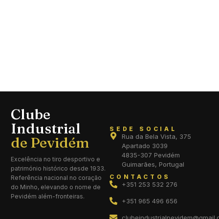
Clube
Industrial
SEDE SOCIAL
Rua da Bela Vista, 375
Apartado 3039
4835-307 Pevidém
Excelência no tiro desportivo e
Guimarães, Portugal
património histórico desde 1933.
CONTACTOS
Referência nacional no coração
+351 253 532 276
do Minho, elevando o nome de
Pevidém além-fronteiras.
+351 965 496 656
clubeindustrialpevidem@gmail